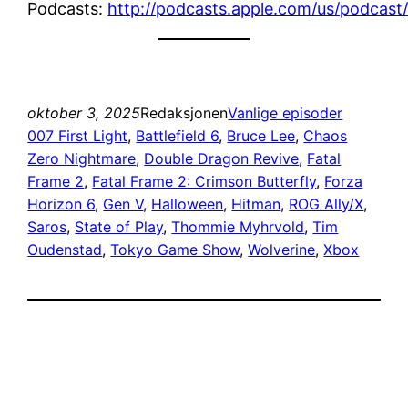
Podcasts:
http://podcasts.apple.com/us/podcast
oktober 3, 2025
Redaksjonen
Vanlige episoder
007 First Light
, 
Battlefield 6
, 
Bruce Lee
, 
Chaos
Zero Nightmare
, 
Double Dragon Revive
, 
Fatal
Frame 2
, 
Fatal Frame 2: Crimson Butterfly
, 
Forza
Horizon 6
, 
Gen V
, 
Halloween
, 
Hitman
, 
ROG Ally/X
, 
Saros
, 
State of Play
, 
Thommie Myhrvold
, 
Tim
Oudenstad
, 
Tokyo Game Show
, 
Wolverine
, 
Xbox