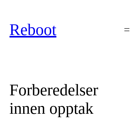
Hopp
til
innhold
Reboot
Forberedelser
innen opptak