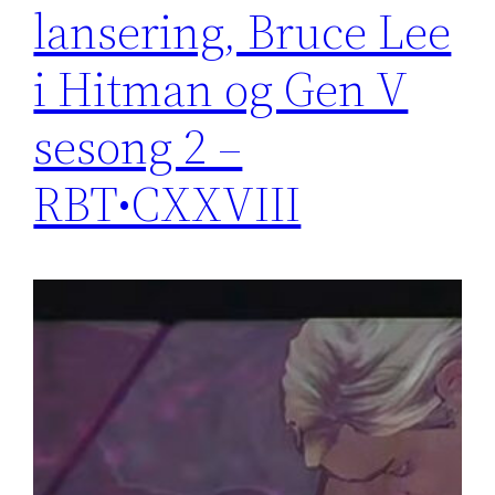
lansering, Bruce Lee
i Hitman og Gen V
sesong 2 –
RBT•CXXVIII