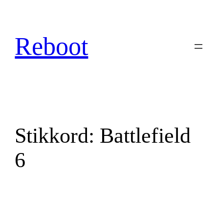
Hopp
til
innhold
Reboot
Stikkord:
Battlefield
6