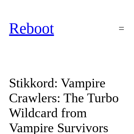
Hopp
til
innhold
Reboot
Stikkord:
Vampire
Crawlers: The Turbo
Wildcard from
Vampire Survivors