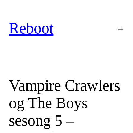
Hopp
til
innhold
Reboot
Vampire Crawlers
og The Boys
sesong 5 –