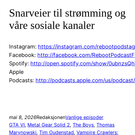
Snarveier til strømming og
våre sosiale kanaler
Instagram:
https://instagram.com/rebootpodsta
Facebook:
http://facebook.com/RebootPodcast
Spotify:
http://open.spotify.com/show/0ubnz
Apple
Podcasts:
http://podcasts.apple.com/us/podcast
mai 8, 2026
Redaksjonen
Vanlige episoder
GTA VI
, 
Metal Gear Solid 2
, 
The Boys
, 
Thomas
Marynowski
, 
Tim Oudenstad
, 
Vampire Crawlers: