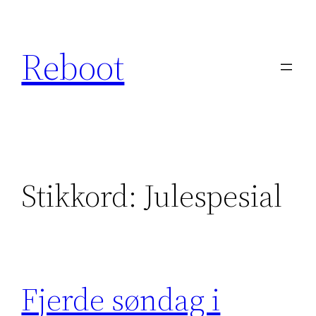
Hopp
til
Reboot
innhold
Stikkord:
Julespesial
Fjerde søndag i