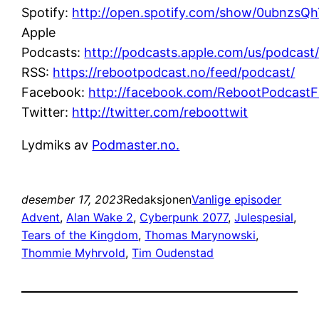
Spotify:
http://open.spotify.com/show/0ubnz
Apple
Podcasts:
http://podcasts.apple.com/us/podcast
RSS:
https://rebootpodcast.no/feed/podcast/
Facebook:
http://facebook.com/RebootPodcast
Twitter:
http://twitter.com/reboottwit
Lydmiks av
Podmaster.no.
desember 17, 2023
Redaksjonen
Vanlige episoder
Advent
, 
Alan Wake 2
, 
Cyberpunk 2077
, 
Julespesial
, 
Tears of the Kingdom
, 
Thomas Marynowski
, 
Thommie Myhrvold
, 
Tim Oudenstad