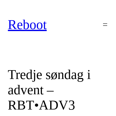
Hopp
til
innhold
Reboot
Tredje søndag i
advent –
RBT•ADV3