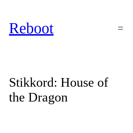
Hopp
til
innhold
Reboot
Stikkord:
House of
the Dragon