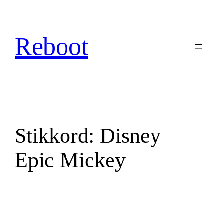
Hopp
til
innhold
Reboot
Stikkord:
Disney
Epic Mickey