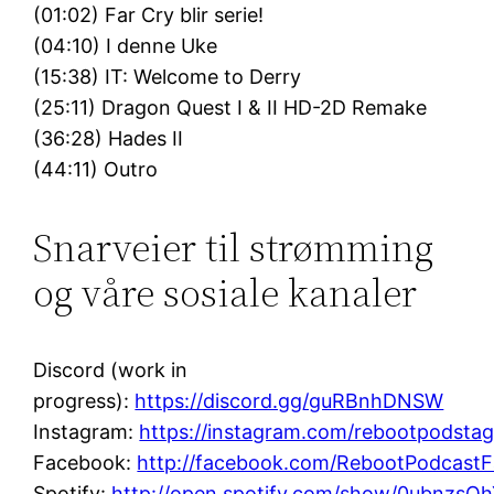
(01:02) Far Cry blir serie!
(04:10) I denne Uke
(15:38) IT: Welcome to Derry
(25:11) Dragon Quest I & II HD-2D Remake
(36:28) Hades II
(44:11) Outro
Snarveier til strømming
og våre sosiale kanaler
Discord (work in
progress):
https://discord.gg/guRBnhDNSW
Instagram:
https://instagram.com/rebootpodsta
Facebook:
http://facebook.com/RebootPodcast
Spotify:
http://open.spotify.com/show/0ubnz