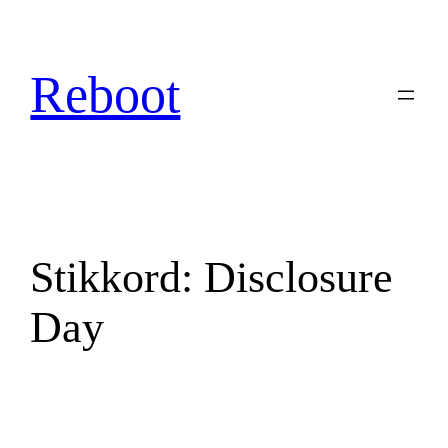
Hopp
til
innhold
Reboot
Stikkord:
Disclosure
Day