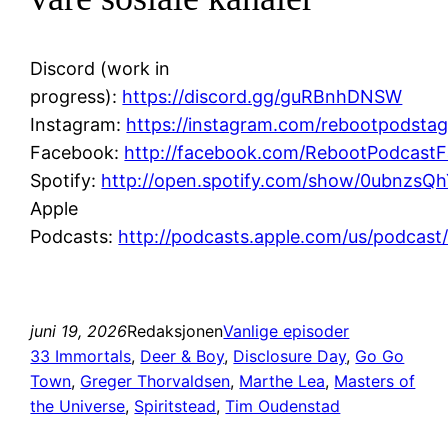
Discord (work in
progress):
https://discord.gg/guRBnhDNSW
Instagram:
https://instagram.com/rebootpodsta
Facebook:
http://facebook.com/RebootPodcast
Spotify:
http://open.spotify.com/show/0ubnz
Apple
Podcasts:
http://podcasts.apple.com/us/podcast
juni 19, 2026
Redaksjonen
Vanlige episoder
33 Immortals
, 
Deer & Boy
, 
Disclosure Day
, 
Go Go
Town
, 
Greger Thorvaldsen
, 
Marthe Lea
, 
Masters of
the Universe
, 
Spiritstead
, 
Tim Oudenstad