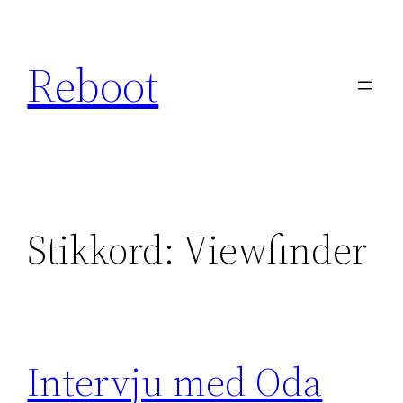
Hopp
til
Reboot
innhold
Stikkord:
Viewfinder
Intervju med Oda