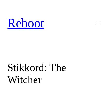
Hopp
til
innhold
Reboot
Stikkord:
The
Witcher