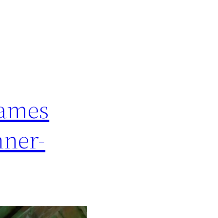
Games
nner-