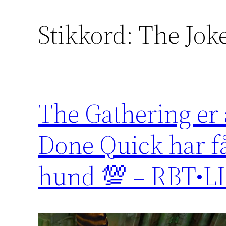
Stikkord:
The Jok
The Gathering er
Done Quick har få
hund 💯 – RBT•L