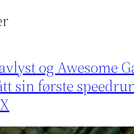
er
 avlyst og Awesome 
tt sin første speedru
IX