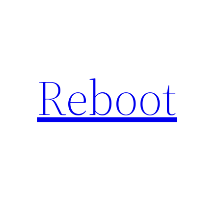
Hopp
til
innhold
Reboot