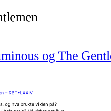
ntlemen
uminous og The Gent
, og hva brukte vi den på?