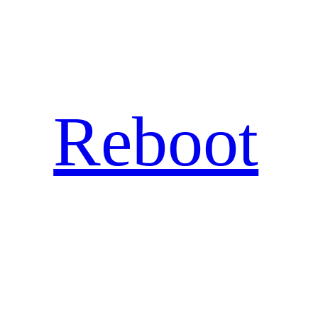
Hopp
til
innhold
Reboot