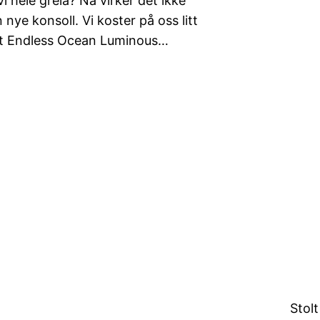
 hele greia? Nå virker det ikke
 nye konsoll. Vi koster på oss litt
pilt Endless Ocean Luminous…
Stol