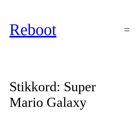
Hopp
til
innhold
Reboot
Stikkord:
Super
Mario Galaxy