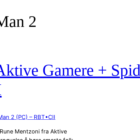
Man 2
Aktive Gamere + Spi
I
g Rune Mentzoni fra Aktive