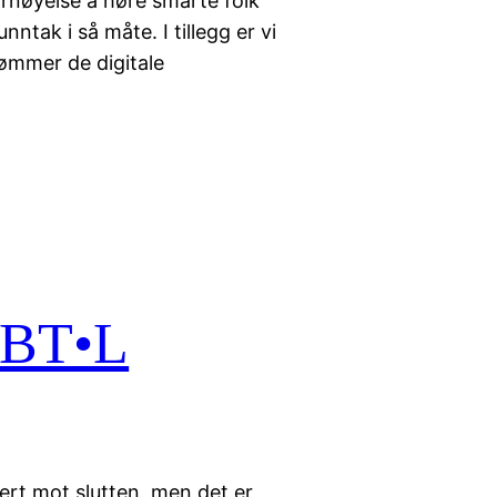
ornøyelse å høre smarte folk
ntak i så måte. I tillegg er vi
ømmer de digitale
RBT•L
kert mot slutten, men det er