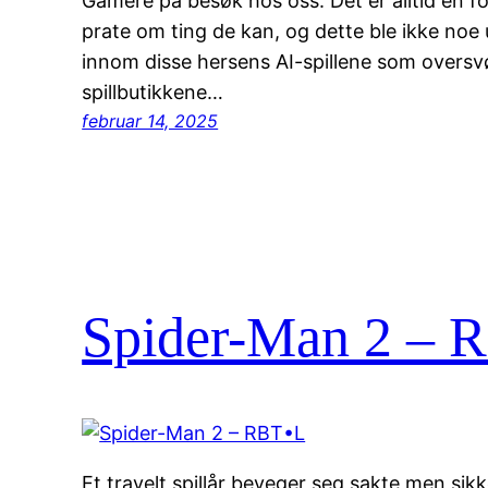
Gamere på besøk hos oss. Det er alltid en f
prate om ting de kan, og dette ble ikke noe un
innom disse hersens AI-spillene som oversv
spillbutikkene…
februar 14, 2025
Spider-Man 2 – 
Et travelt spillår beveger seg sakte men sik