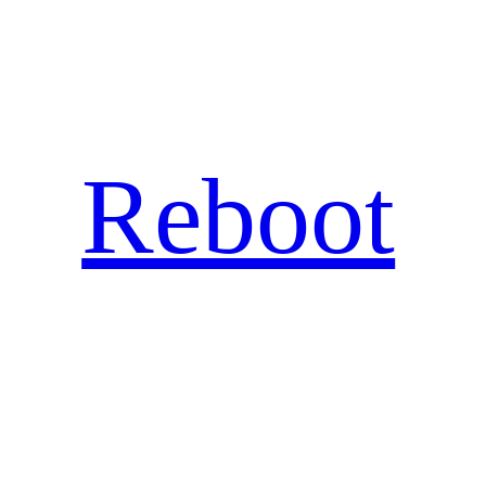
Hopp
til
innhold
Reboot