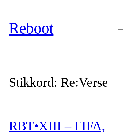
Hopp
til
innhold
Reboot
Stikkord:
Re:Verse
RBT•XIII – FIFA,