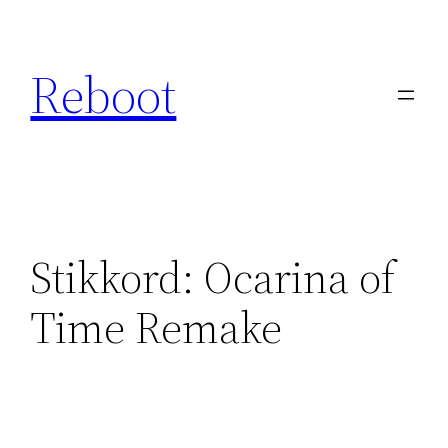
Hopp
til
Reboot
innhold
Stikkord:
Ocarina of
Time Remake