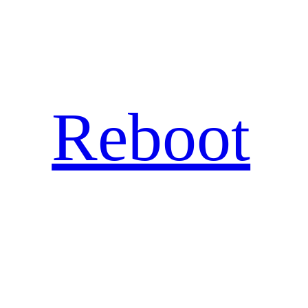
Hopp
til
innhold
Reboot