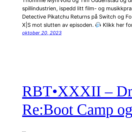
Thommie Myhrvold og Tim Oudenstad og disk
spillindustrien, ispedd litt film- og musikkpr
Detective Pikatchu Returns på Switch og F
X|S mot slutten av episoden.
Klikk her fo
oktober 20, 2023
RBT•XXXII – Dre
Re:Boot Camp og 