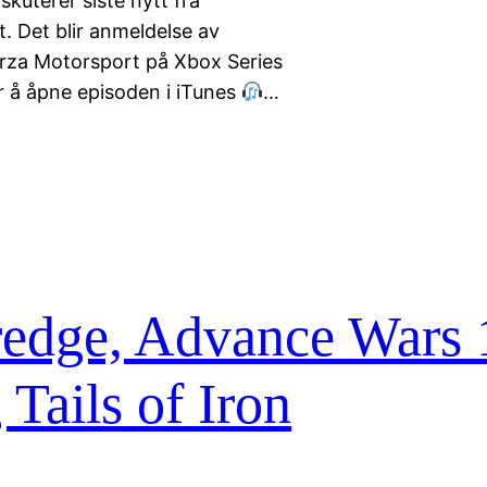
uterer siste nytt fra
at. Det blir anmeldelse av
orza Motorsport på Xbox Series
r å åpne episoden i iTunes
…
dge, Advance Wars 
Tails of Iron