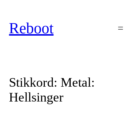
Hopp
til
innhold
Reboot
Stikkord:
Metal:
Hellsinger