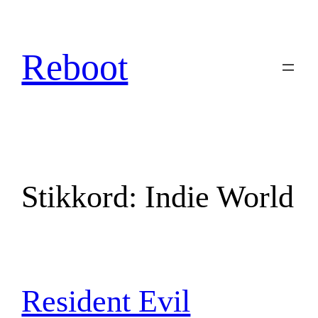
Hopp
til
innhold
Reboot
Stikkord:
Indie World
Resident Evil