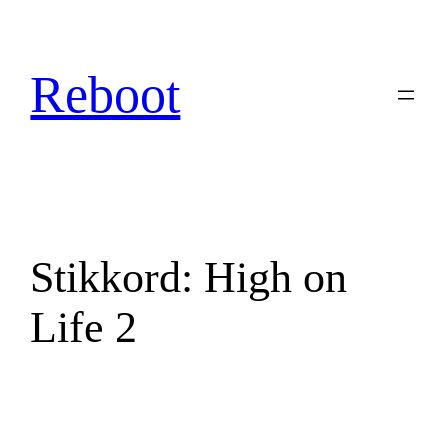
Hopp
til
innhold
Reboot
Stikkord:
High on
Life 2