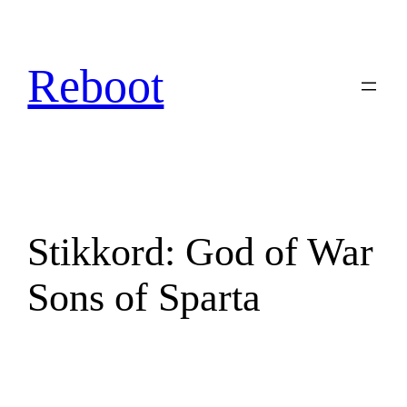
Hopp
til
innhold
Reboot
Stikkord:
God of War
Sons of Sparta