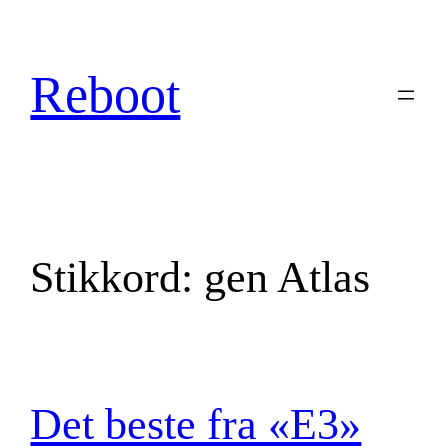
Hopp
til
innhold
Reboot
Stikkord:
gen Atlas
Det beste fra «E3»