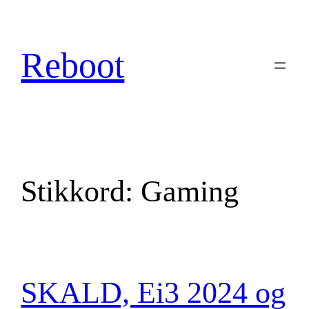
Hopp
til
innhold
Reboot
Stikkord:
Gaming
SKALD, Ei3 2024 og