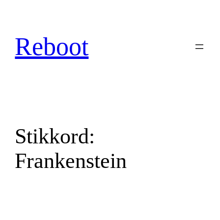
Hopp
til
innhold
Reboot
Stikkord:
Frankenstein