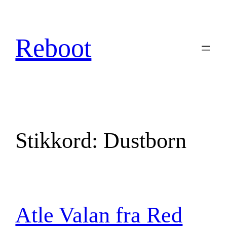
Hopp
til
innhold
Reboot
Stikkord:
Dustborn
Atle Valan fra Red