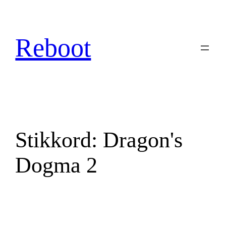
Hopp
til
innhold
Reboot
Stikkord:
Dragon's
Dogma 2