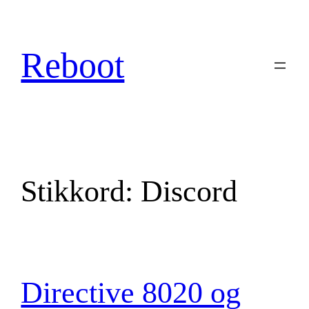
Hopp
til
innhold
Reboot
Stikkord:
Discord
Directive 8020 og