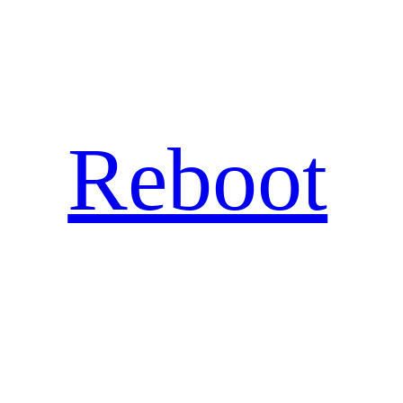
Hopp
til
innhold
Reboot