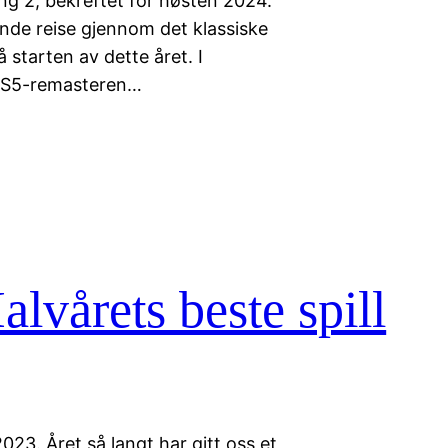
ng 2, bekreftet for høsten 2024.
de reise gjennom det klassiske
starten av dette året. I
 PS5-remasteren…
årets beste spill
023. Året så langt har gitt oss et