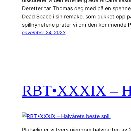
diskuterer vi den etterlengtede Arcane seso
Deretter tar Thomas deg med på en spennen
Dead Space i sin remake, som dukket opp på 
spillnyhetene prater vi om den kommende
november 24, 2023
RBT•XXXIX – Halv
Plutselig er vi tvers gjennom halvparten av 2