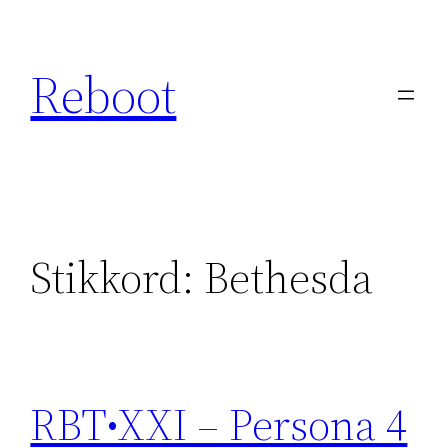
Hopp
til
Reboot
innhold
Stikkord:
Bethesda
RBT•XXI – Persona 4