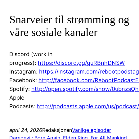
Snarveier til strømming og
våre sosiale kanaler
Discord (work in
progress):
https://discord.gg/guRBnhDNSW
Instagram:
https://instagram.com/rebootpodsta
Facebook:
http://facebook.com/RebootPodcast
Spotify:
http://open.spotify.com/show/0ubnz
Apple
Podcasts:
http://podcasts.apple.com/us/podcast
april 24, 2026
Redaksjonen
Vanlige episoder
Daredevil: Born Again
, 
Elden Ring
, 
For All Mankind
, 