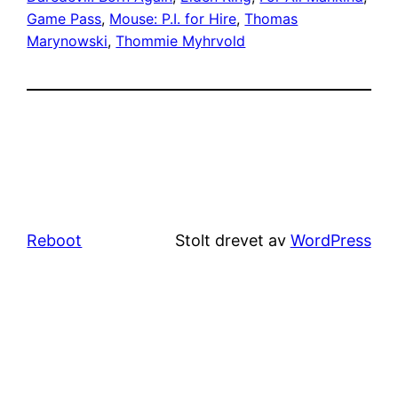
Game Pass
, 
Mouse: P.I. for Hire
, 
Thomas
Marynowski
, 
Thommie Myhrvold
Reboot
Stolt drevet av
WordPress