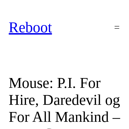
Hopp
til
innhold
Reboot
Mouse: P.I. For
Hire, Daredevil og
For All Mankind –