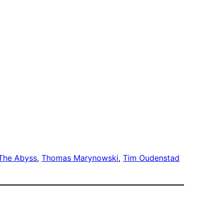
The Abyss
, 
Thomas Marynowski
, 
Tim Oudenstad