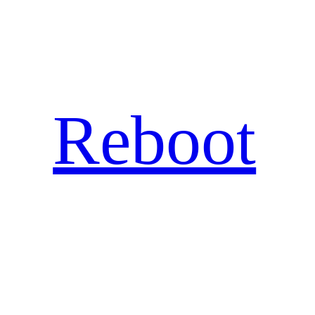
Hopp
til
innhold
Reboot