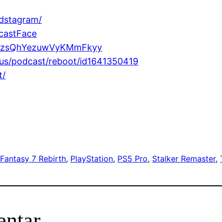
odstagram/
castFace
ubnzsQhYezuwVyKMmFkyy
/us/podcast/reboot/id1641350419
t/
 Fantasy 7 Rebirth
, 
PlayStation
, 
PS5 Pro
, 
Stalker Remaster
, 
entar