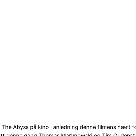
s The Abyss på kino i anledning denne filmens nært f
 satt denne gang Thomas Marynowski og Tim Oudenst