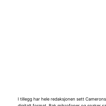
I tillegg har hele redaksjonen sett Cameron
digitalt format. Bak mikrofoner og spaker