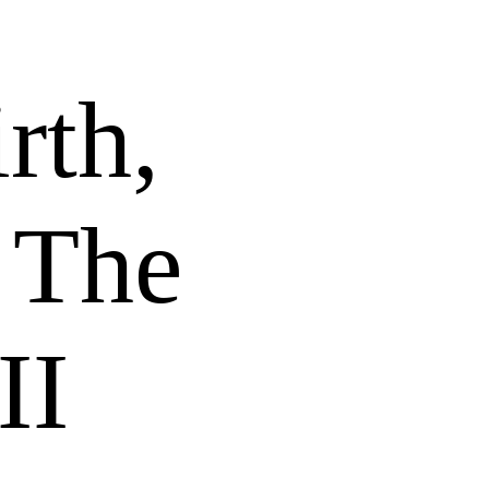
rth,
 The
II