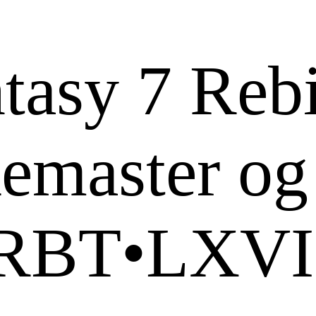
tasy 7 Rebi
Remaster og
 RBT•LXVI