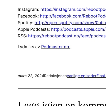
Instagram:
https://instagram.com/rebootp
Facebook:
http://facebook.com/RebootPod
Spotify:
http://open.spotify.com/show/0
Apple Podcasts:
http://podcasts.apple.com
RSS:
https://rebootpodcast.no/feed/podcas
Lydmiks av
Podmaster.no.
mars 22, 2024
Redaksjonen
Vanlige episoder
Final
Legg igjen en komm