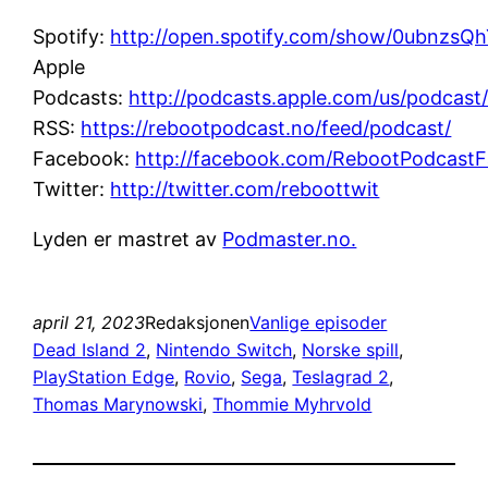
Spotify:
http://open.spotify.com/show/0ubnz
Apple
Podcasts:
http://podcasts.apple.com/us/podcast
RSS:
https://rebootpodcast.no/feed/podcast/
Facebook:
http://facebook.com/RebootPodcast
Twitter:
http://twitter.com/reboottwit
Lyden er mastret av
Podmaster.no.
april 21, 2023
Redaksjonen
Vanlige episoder
Dead Island 2
, 
Nintendo Switch
, 
Norske spill
, 
PlayStation Edge
, 
Rovio
, 
Sega
, 
Teslagrad 2
, 
Thomas Marynowski
, 
Thommie Myhrvold