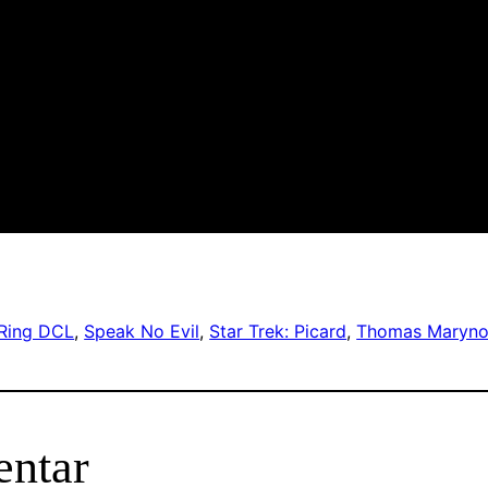
 Ring DCL
, 
Speak No Evil
, 
Star Trek: Picard
, 
Thomas Maryno
entar