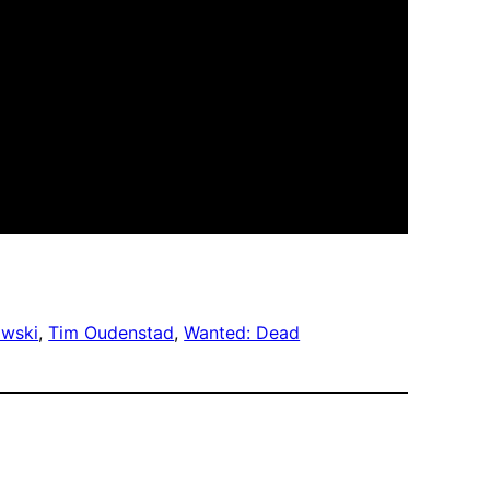
wski
, 
Tim Oudenstad
, 
Wanted: Dead