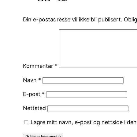
Din e-postadresse vil ikke bli publisert.
Obli
Kommentar
*
Navn
*
E-post
*
Nettsted
Lagre mitt navn, e-post og nettside i de