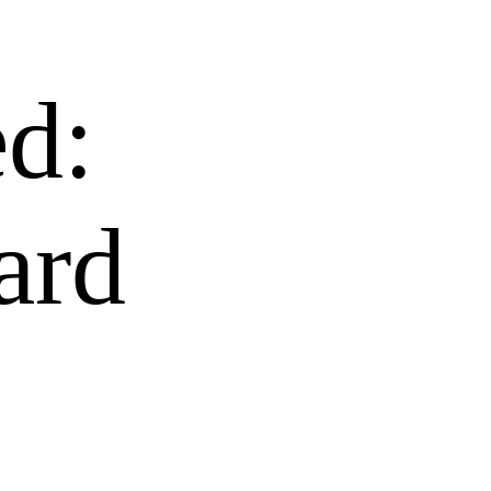
d:
ard