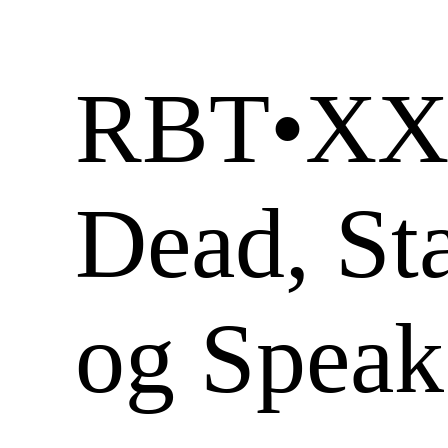
RBT•XXV
Dead, Sta
og Speak