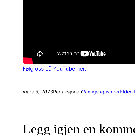
Følg oss på YouTube her.
mars 3, 2023
Redaksjonen
Vanlige episoder
Elden
Legg igjen en komm