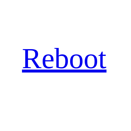
Hopp
til
innhold
Reboot