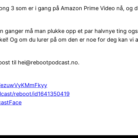
song 3 som er i gang på Amazon Prime Video nå, og de
.
oen ganger må man plukke opp et par halvnye ting og
kel! Og om du lurer på om den er noe for deg kan vi a
post til hei@rebootpodcast.no.
hYezuwVyKMmFkyy
dcast/reboot/id1641350419
astFace